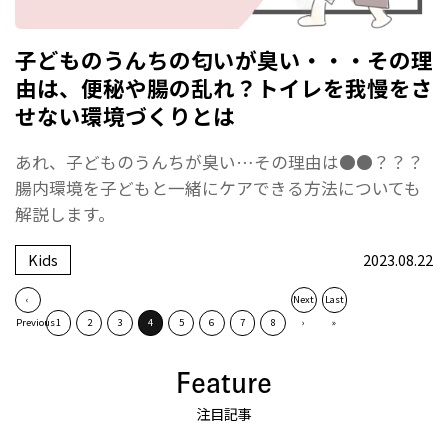
子どものうんちの匂いが臭い・・・その理
由は、便秘や腸の乱れ？トイレを我慢をさ
せない環境づくりとは
あれ、子どものうんちが臭い…その理由は●●？？？
腸内環境を子どもと一緒にケアできる方法についても
解説します。
Kids
2023.08.22
‹
Next
Last
Previous
1
2
3
4
5
6
7
8
›
»
Feature
注目記事