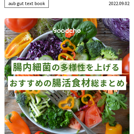
aub gut text book
2022.09.02