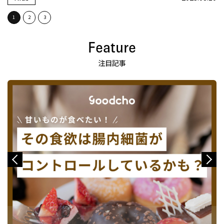
1
2
3
Feature
注目記事
Previous
Next