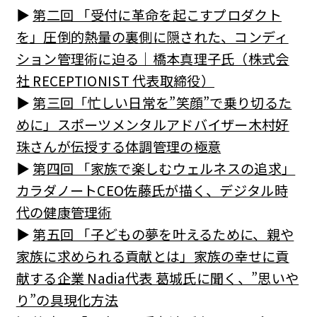
▶︎
第二回 「受付に革命を起こすプロダクト
を」圧倒的熱量の裏側に隠された、コンディ
ション管理術に迫る｜橋本真理子氏（株式会
社 RECEPTIONIST 代表取締役）
▶︎
第三回「忙しい日常を”笑顔”で乗り切るた
めに」スポーツメンタルアドバイザー木村好
珠さんが伝授する体調管理の極意
▶︎
第四回 「家族で楽しむウェルネスの追求」
カラダノートCEO佐藤氏が描く、デジタル時
代の健康管理術
▶︎
第五回 「子どもの夢を叶えるために、親や
家族に求められる貢献とは」家族の幸せに貢
献する企業 Nadia代表 葛城氏に聞く、”思いや
り”の具現化方法