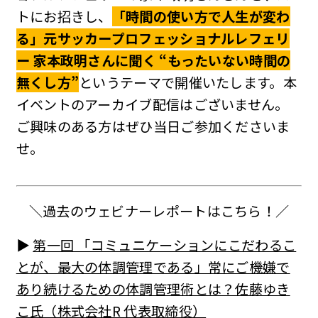
トにお招きし、
「時間の使い方で人生が変わ
る」元サッカープロフェッショナルレフェリ
ー 家本政明さんに聞く “もったいない時間の
無くし方”
というテーマで開催いたします。本
イベントのアーカイブ配信はございません。
ご興味のある方はぜひ当日ご参加くださいま
せ。
＼過去のウェビナーレポートはこちら！／
▶︎
第一回 「コミュニケーションにこだわるこ
とが、最大の体調管理である」常にご機嫌で
あり続けるための体調管理術とは？佐藤ゆき
こ氏（株式会社R 代表取締役）