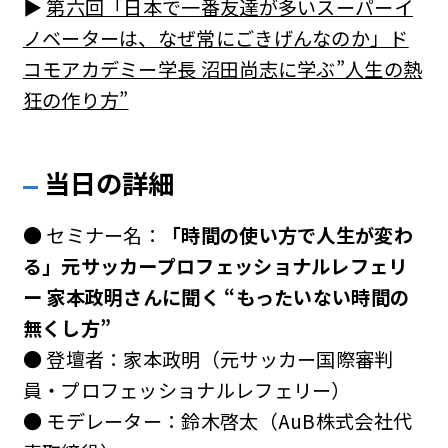
▶︎
第六回「日本で一番友達が多いスーパーイ
ノベーターは、なぜ常にごきげんなのか」ド
コモアカデミー学長 沼田尚志に学ぶ”人生の熱
狂の作り方”
当日の詳細
● セミナー名：
「時間の使い方で人生が変わ
る」元サッカープロフェッショナルレフェリ
ー 家本政明さんに聞く “もったいない時間の
無くし方”
● 登壇者：家本政明（元サッカー国際審判
員・プロフェッショナルレフェリー）
● モデレーター：鈴木啓太（AuB株式会社代