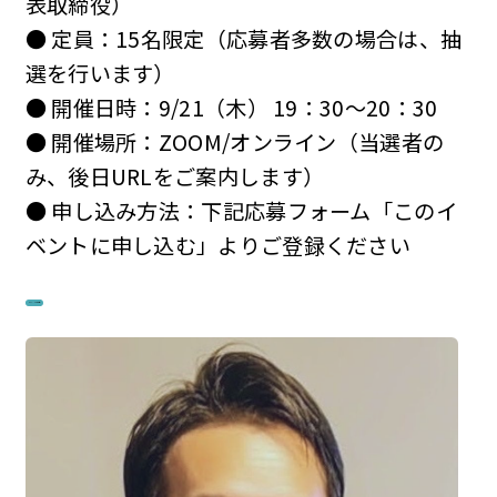
表取締役）
● 定員：15名限定（応募者多数の場合は、抽
選を行います）
● 開催日時：9/21（木） 19：30〜20：30
● 開催場所：ZOOM/オンライン（当選者の
み、後日URLをご案内します）
● 申し込み方法：下記応募フォーム「このイ
ベントに申し込む」よりご登録ください
このイベントに申し込む