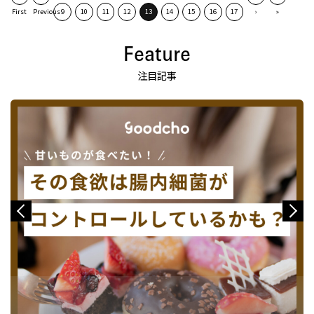
First
Previous
9
10
11
12
13
14
15
16
17
›
»
Feature
注目記事
Previous
Next