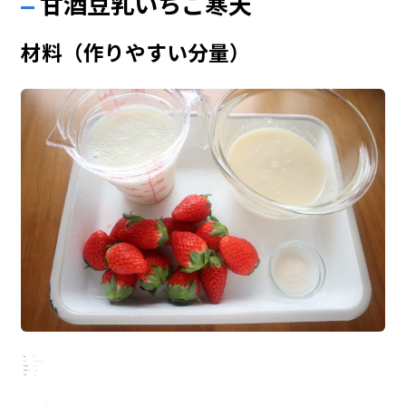
甘酒豆乳いちご寒天
材料（作りやすい分量）
材料
量
いちご
1パック(12～14粒)
無調整豆乳
300ml
甘酒(濃縮タイプ)
300ｇ
粉寒天
4ｇ