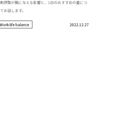
剰摂取が腸に与える影響と、1日のおすすめの量につ
てお話します。
Work-life balance
2022.12.27