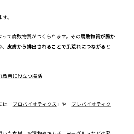
ます。
よって腐敗物質がつくられます。その
腐敗物質が腸か
り、皮膚から排出されることで肌荒れにつながる
と
れ改善に役立つ腸活
には「
プロバイオティクス
」や「
プレバイオティク
。
用いた食材。お漬物やキムチ、ヨーグルトなどの発