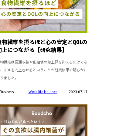
食物繊維を摂るほど心の安定とQOLの
向上につながる【研究結果】
物繊維は便通改善や血糖値の急上昇を抑えるだけでな
、QOLを向上させるということが研究結果で明らかに
りました。
Business
Work-life balance
2023.07.17