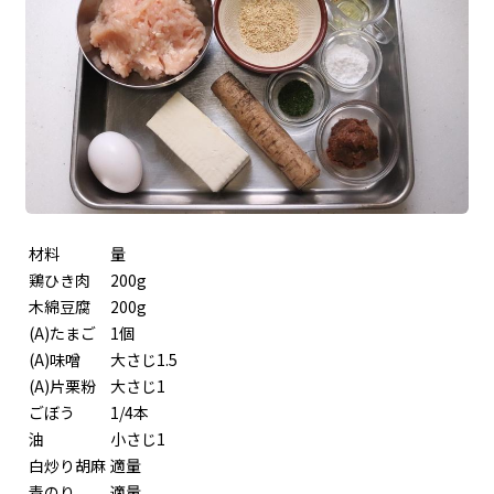
材料
量
鶏ひき肉
200g
木綿豆腐
200g
(A)たまご
1個
(A)味噌
大さじ1.5
(A)片栗粉
大さじ1
ごぼう
1/4本
油
小さじ1
白炒り胡麻
適量
青のり
適量