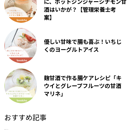
に、ホットジンジャーシナモン甘
酒はいかが？【管理栄養士考
案】
優しい甘味で腸も喜ぶ！いちじ
くのヨーグルトアイス
麹甘酒で作る腸ケアレシピ「キ
ウイとグレープフルーツの甘酒
マリネ」
おすすめ記事
新着記事はありませんでした。