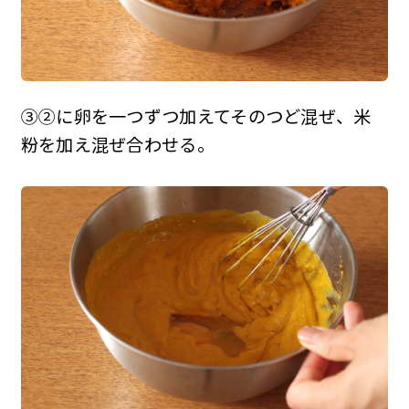
③②に卵を一つずつ加えてそのつど混ぜ、米
粉を加え混ぜ合わせる。