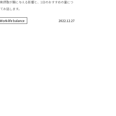
剰摂取が腸に与える影響と、1日のおすすめの量につ
てお話します。
Work-life balance
2022.12.27