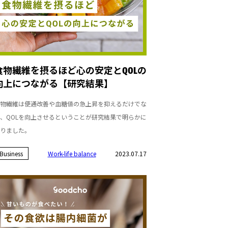
食物繊維を摂るほど心の安定とQOLの
向上につながる【研究結果】
物繊維は便通改善や血糖値の急上昇を抑えるだけでな
、QOLを向上させるということが研究結果で明らかに
りました。
Business
Work-life balance
2023.07.17