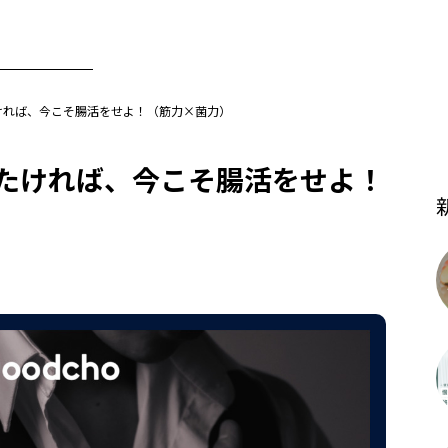
ければ、今こそ腸活をせよ！（筋力×菌力）
たければ、今こそ腸活をせよ！