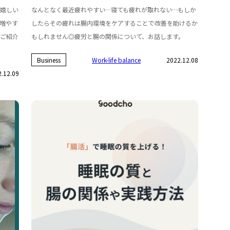
嬉しい
なんとなく最近疲れやすい…寝ても疲れが取れない…もしか
増やす
したらその疲れは腸内環境をケアすることで改善を助けるか
ご紹介
もしれません◎疲労と腸の関係について、お話します。
Business
Work-life balance
2022.12.08
.12.09