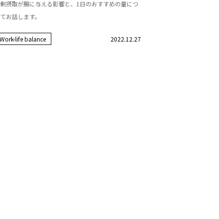
剰摂取が腸に与える影響と、1日のおすすめの量につ
てお話します。
Work-life balance
2022.12.27