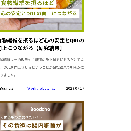
食物繊維を摂るほど心の安定とQOLの
向上につながる【研究結果】
物繊維は便通改善や血糖値の急上昇を抑えるだけでな
、QOLを向上させるということが研究結果で明らかに
りました。
Business
Work-life balance
2023.07.17