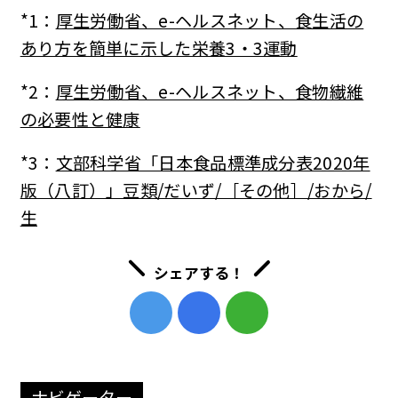
*1：
厚生労働省、e-ヘルスネット、食生活の
あり方を簡単に示した栄養3・3運動
*2：
厚生労働省、e-ヘルスネット、食物繊維
の必要性と健康
*3：
文部科学省「日本食品標準成分表2020年
版（八訂）」豆類/だいず/［その他］/おから/
生
シェアする！
ナビゲーター