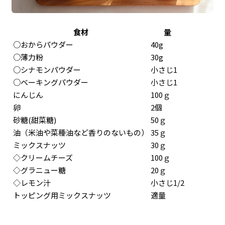
食材
量
○おからパウダー
40g
○薄力粉
30g
○シナモンパウダー
小さじ1
○ベーキングパウダー
小さじ1
にんじん
100ｇ
卵
2個
砂糖(甜菜糖)
50ｇ
油（米油や菜種油など香りのないもの）
35ｇ
ミックスナッツ
30ｇ
◇クリームチーズ
100ｇ
◇グラニュー糖
20ｇ
◇レモン汁
小さじ1/2
トッピング用ミックスナッツ
適量