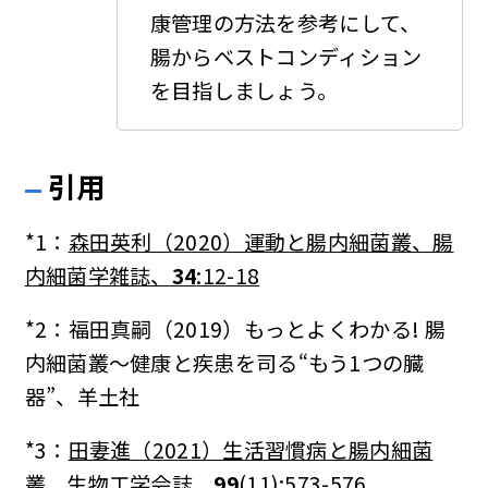
康管理の方法を参考にして、
腸からベストコンディション
を目指しましょう。
引用
*1：
森田英利（2020）運動と腸内細菌叢、腸
内細菌学雑誌、
34
:12-18
*2：福田真嗣（2019）もっとよくわかる! 腸
内細菌叢〜健康と疾患を司る“もう1つの臓
器”、羊土社
*3：
田妻進（2021）生活習慣病と腸内細菌
叢、生物工学会誌、
99
(11):573-576