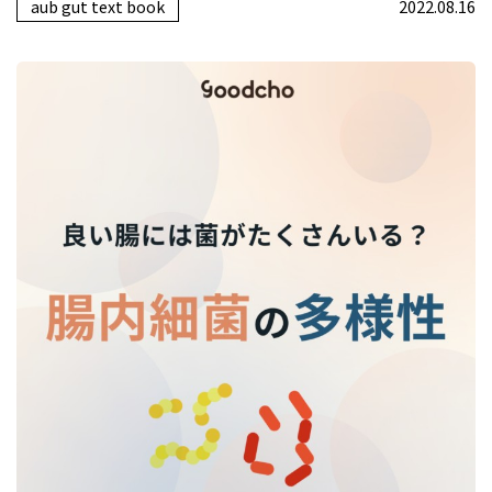
aub gut text book
2022.08.16