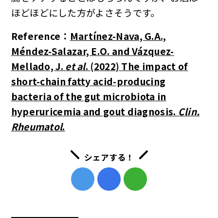
ほどほどにした方がよさそうです。
Reference：
Martínez-Nava, G.A.,
Méndez-Salazar, E.O. and Vázquez-
Mellado, J.
et al
. (2022) The impact of
short-chain fatty acid-producing
bacteria of the gut microbiota in
hyperuricemia and gout diagnosis.
Clin.
Rheumatol
.
シェアする！