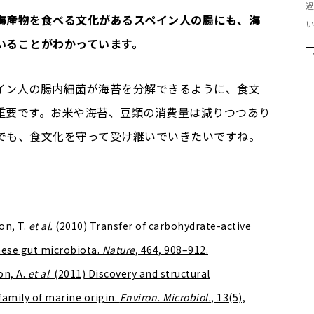
過
海産物を食べる文化があるスペイン人の腸にも、海
い
いることがわかっています。
イン人の腸内細菌が海苔を分解できるように、食文
重要です。お米や海苔、豆類の消費量は減りつつあり
でも、食文化を守って受け継いでいきたいですね。
on, T.
et al.
(2010) Transfer of carbohydrate-active
ese gut microbiota.
Nature
, 464, 908–912.
on, A.
et al
. (2011) Discovery and structural
family of marine origin.
Environ. Microbiol.
, 13(5),