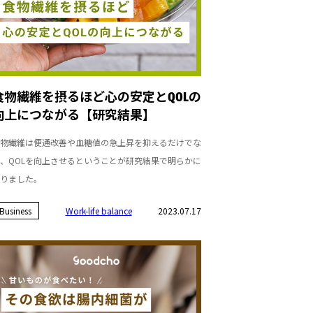
食物繊維を摂るほど心の安定とQOLの
向上につながる【研究結果】
物繊維は便通改善や血糖値の急上昇を抑えるだけでな
、QOLを向上させるということが研究結果で明らかに
りました。
Business
Work-life balance
2023.07.17