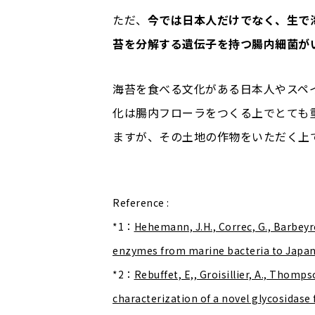
ただ、
今では日本人だけでなく、生で
苔を分解する遺伝子を持つ腸内細菌が
海苔を食べる文化がある日本人やスペ
化は腸内フローラをつくる上でとても
ますが、その土地の作物をいただく上
Reference :
*1：
Hehemann, J.H., Correc, G., Barbeyr
enzymes from marine bacteria to Japan
*2：
Rebuffet, E,, Groisillier, A., Thomps
characterization of a novel glycosidase 