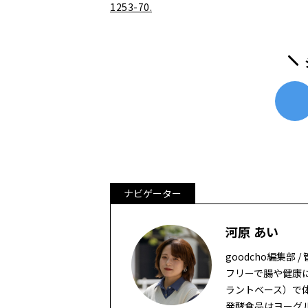
1253-70.
ナビゲーター
河原 あい
goodcho編集部
フリーで腸や健康
ラントベース）で
発酵食品はヨーグ