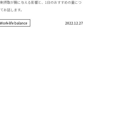
剰摂取が腸に与える影響と、1日のおすすめの量につ
てお話します。
Work-life balance
2022.12.27