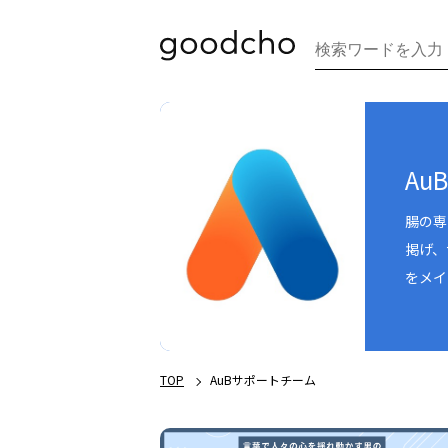
Au
腸の専
掲げ、
をメイ
TOP
AuBサポートチーム