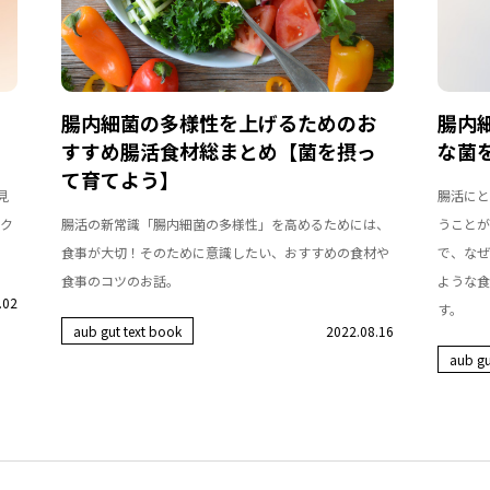
腸内細菌の多様性を上げるためのお
腸内
すすめ腸活食材総まとめ【菌を摂っ
な菌
て育てよう】
見
腸活にと
ク
腸活の新常識「腸内細菌の多様性」を高めるためには、
うことが
食事が大切！そのために意識したい、おすすめの食材や
で、なぜ
食事のコツのお話。
ような食
.02
す。
aub gut text book
2022.08.16
aub gu