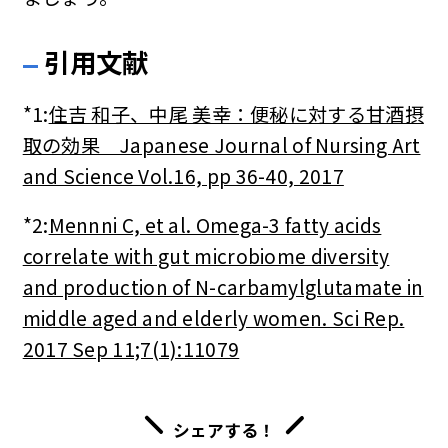
引用文献
*1:
住吉 和子、中尾 美幸：便秘に対する甘酒摂
取の効果 Japanese Journal of Nursing Art
and Science Vol.16, pp 36-40, 2017
*2:
Mennni C, et al. Omega-3 fatty acids
correlate with gut microbiome diversity
and production of N-carbamylglutamate in
middle aged and elderly women. Sci Rep.
2017 Sep 11;7(1):11079
シェアする！