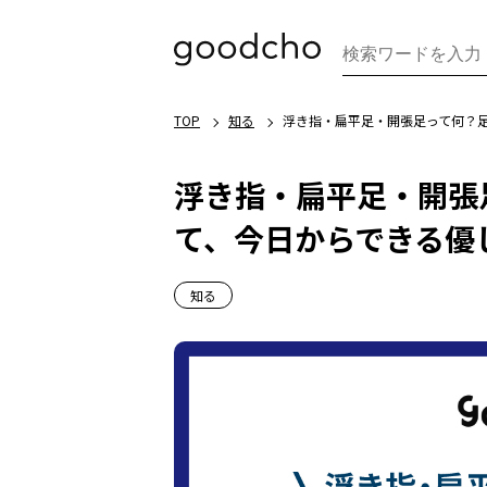
TOP
知る
浮き指・扁平足・開張足って何？
浮き指・扁平足・開張
て、今日からできる優
知る