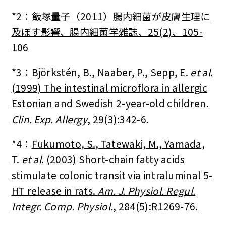
*2：
飯塚量子（2011）腸内細菌が皮膚生理に
及ぼす影響、腸内細菌学雑誌、25(2)、105-
106
*3：
Björkstén, B., Naaber, P., Sepp, E.
et al
.
(1999) The intestinal microflora in allergic
Estonian and Swedish 2-year-old children.
Clin. Exp. Allergy
, 29(3):342-6.
*4：
Fukumoto, S., Tatewaki, M., Yamada,
T.
et al
. (2003) Short-chain fatty acids
stimulate colonic transit via intraluminal 5-
HT release in rats.
Am. J. Physiol. Regul.
Integr. Comp. Physiol.
, 284(5):R1269-76.