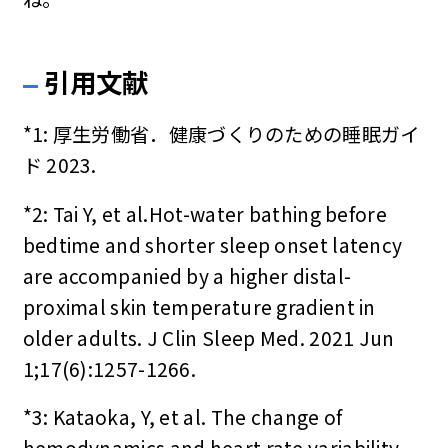
引用文献
*1: 厚生労働省．健康づくりのための睡眠ガイ
ド 2023.
*2: Tai Y, et al.Hot-water bathing before
bedtime and shorter sleep onset latency
are accompanied by a higher distal-
proximal skin temperature gradient in
older adults. J Clin Sleep Med. 2021 Jun
1;17(6):1257-1266.
*3: Kataoka, Y, et al. The change of